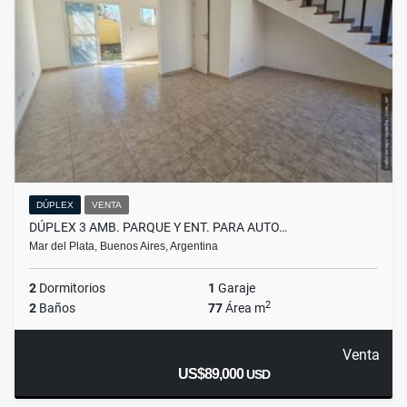
DÚPLEX
VENTA
DÚPLEX 3 AMB. PARQUE Y ENT. PARA AUTO…
Mar del Plata, Buenos Aires, Argentina
2
Dormitorios
1
Garaje
2
2
Baños
77
Área m
Venta
US$89,000
USD