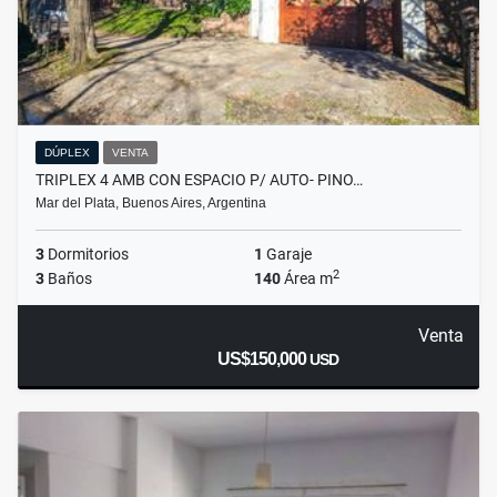
DÚPLEX
VENTA
TRIPLEX 4 AMB CON ESPACIO P/ AUTO- PINO…
Mar del Plata, Buenos Aires, Argentina
3
Dormitorios
1
Garaje
2
3
Baños
140
Área m
Venta
US$150,000
USD