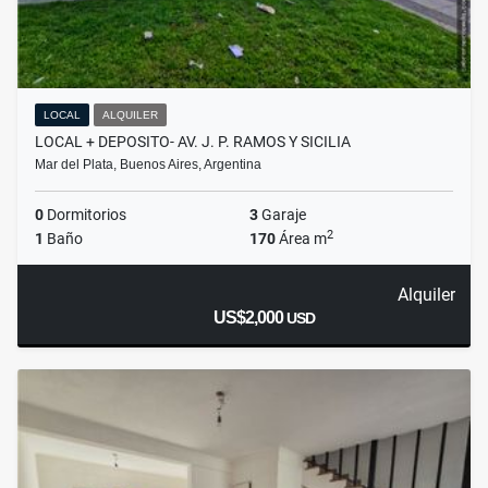
LOCAL
ALQUILER
LOCAL + DEPOSITO- AV. J. P. RAMOS Y SICILIA
Mar del Plata, Buenos Aires, Argentina
0
Dormitorios
3
Garaje
2
1
Baño
170
Área m
Alquiler
US$2,000
USD