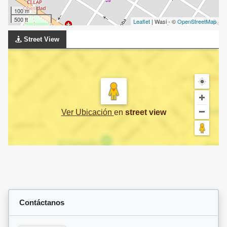
100 m
500 ft
Leaflet
| Wasi - ©
OpenStreetMap
Street View
Ver Ubicación
en
street view
Contáctanos