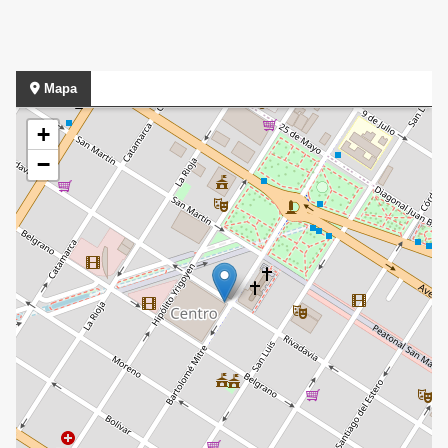
Mapa
+
−