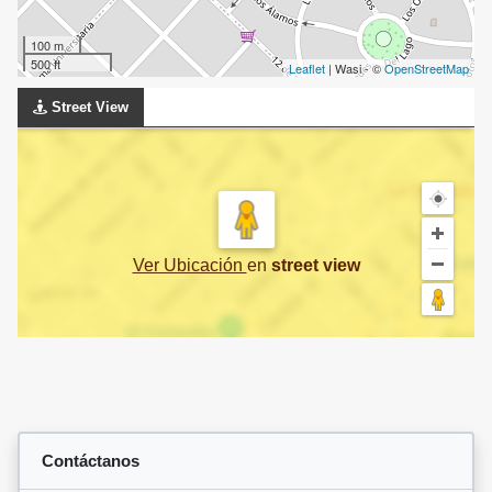
100 m
500 ft
Leaflet
| Wasi - ©
OpenStreetMap
Street View
Ver Ubicación
en
street view
Contáctanos