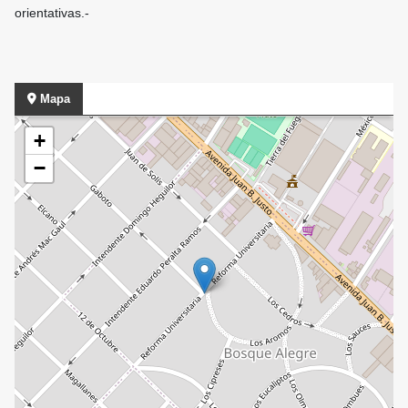
orientativas.-
Mapa
+
−