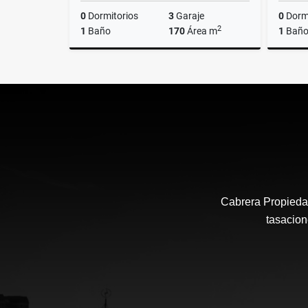
0
Dormitorios
3
Garaje
0
Dormi
2
1
Baño
170
Área m
1
Bañ
Alquiler
US$2,000
Cabrera Propiedad
tasacion