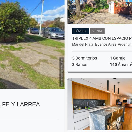
DÚPLEX
VENTA
Mar del Plata, Buenos Aires, Argentin
3
Dormitorios
1
Garaje
3
Baños
140
Área m
US$150,000
 FE Y LARREA