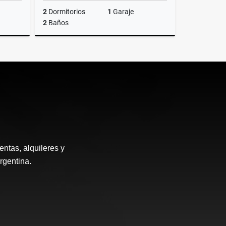
2
Dormitorios
1
Garaje
2
Baños
Venta
Venta
US$350,000
ntas, alquileres y
rgentina.