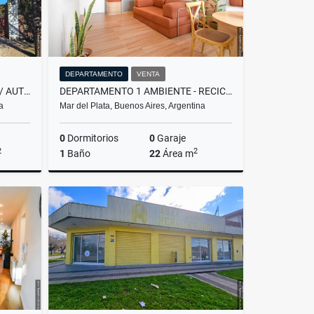
DEPARTAMENTO
VENTA
TRIPLEX 4 AMB CON ESPACIO P/ AUTO- PINOS DE ANCHORENA
DEPARTAMENTO 1 AMBIENTE - RECICLADO Y EQUIPADO - MITRE Y BELGRANO
a
Mar del Plata, Buenos Aires, Argentina
0
Dormitorios
0
Garaje
2
2
1
Baño
22
Área m
Venta
Venta
US$53,500