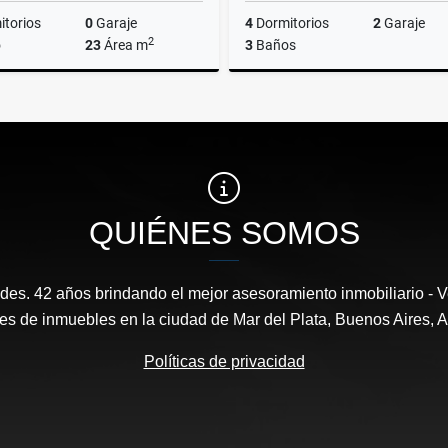
torios
0
Garaje
4
Dormitorios
2
Garaje
2
o
23
Área m
3
Baños
Venta
US$49,900
US$110,000
QUIÉNES SOMOS
es. 42 años brindando el mejor asesoramiento inmobiliario - Ve
es de inmuebles en la ciudad de Mar del Plata, Buenos Aires, A
Políticas de privacidad