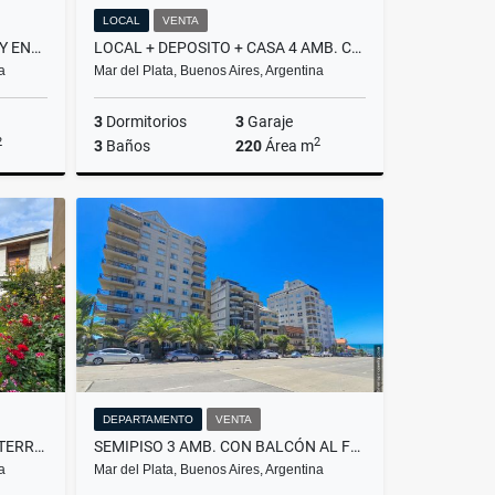
LOCAL
VENTA
CASA EN PH 3 AMB. CON PATIO Y ENTRADA P/AUTO - NECOCHEA Y ESPAÑA
LOCAL + DEPOSITO + CASA 4 AMB. C/ TERRAZA - AV. J. P. RAMOS Y SICILIA
a
Mar del Plata, Buenos Aires, Argentina
3
Dormitorios
3
Garaje
2
2
3
Baños
220
Área m
Venta
Venta
US$195,000
DEPARTAMENTO
VENTA
CASA 5 AMB. GARAGE PARQUE TERRAZA AP. CRÉDITO- TRIUNVIRATO Y AZOPARDO
SEMIPISO 3 AMB. CON BALCÓN AL FRENTE Y COCHERA-DUMBLEDORE VARESE
a
Mar del Plata, Buenos Aires, Argentina