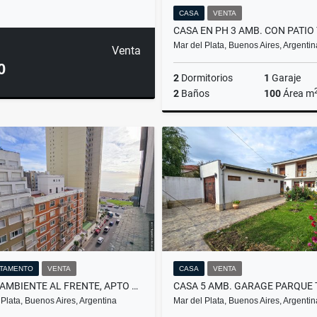
CASA
VENTA
Mar del Plata, Buenos Aires, Argentin
Venta
0
2
Dormitorios
1
Garaje
2
Baños
100
Área m
US$195,000
TAMENTO
VENTA
CASA
VENTA
MONOAMBIENTE AL FRENTE, APTO CRÉDITO - OLAVARRÍA Y AV. COLÓN
 Plata, Buenos Aires, Argentina
Mar del Plata, Buenos Aires, Argentin