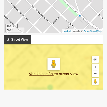
100 m
500 ft
Leaflet
| Wasi - ©
OpenStreetMap
Street View
Ver Ubicación
en
street view