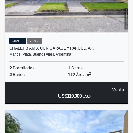
CHALET
VENTA
CHALET 3 AMB. CON GARAGE Y PARQUE. AP…
Mar del Plata, Buenos Aires, Argentina
2
Dormitorios
1
Garaje
2
2
Baños
157
Área m
Venta
US$119,000
USD