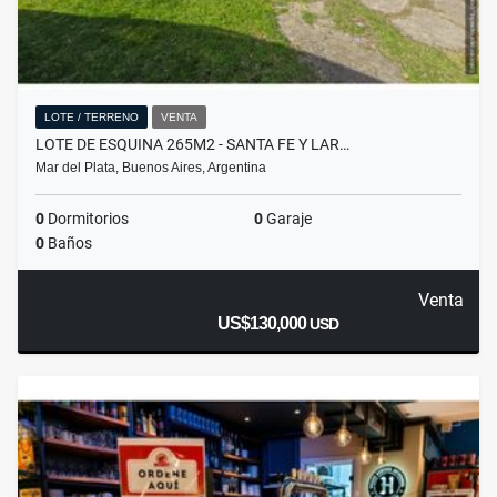
LOTE / TERRENO
VENTA
LOTE DE ESQUINA 265M2 - SANTA FE Y LAR…
Mar del Plata, Buenos Aires, Argentina
0
Dormitorios
0
Garaje
0
Baños
Venta
US$130,000
USD