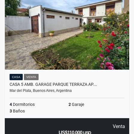
CASA
VENTA
CASA 5 AMB. GARAGE PARQUE TERRAZA AP.…
Mar del Plata, Buenos Aires, Argentina
4
Dormitorios
2
Garaje
3
Baños
Venta
US$110,000
USD