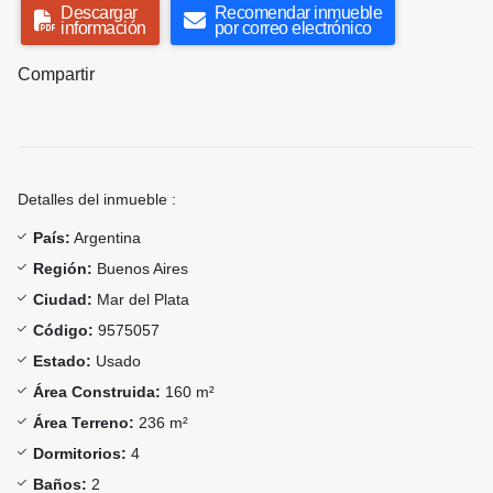
Descargar
Recomendar inmueble
información
por correo electrónico
Compartir
Detalles del inmueble :
País:
Argentina
Región:
Buenos Aires
Ciudad:
Mar del Plata
Código:
9575057
Estado:
Usado
Área Construida:
160 m²
Área Terreno:
236 m²
Dormitorios:
4
Baños:
2