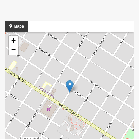
Mapa
+
−