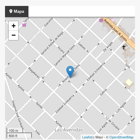
Mapa
+
−
100 m
500 ft
Leaflet
| Wasi - ©
OpenStreetMap