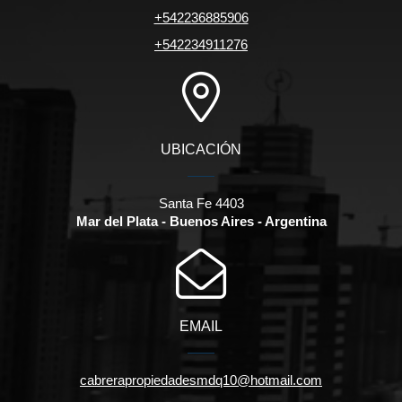
+542236885906
+542234911276
UBICACIÓN
Santa Fe 4403
Mar del Plata - Buenos Aires - Argentina
EMAIL
cabrerapropiedadesmdq10@hotmail.com