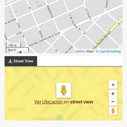
100 m
500 ft
Leaflet
| Wasi - ©
OpenStreetMap
Street View
Ver Ubicación
en
street view