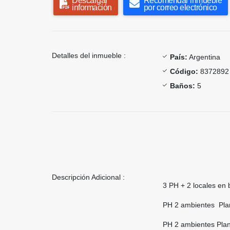
Descargar
Recomendar inmueble
información
por correo electrónico
Detalles del inmueble :
País:
Argentina
Código:
8372892
Baños:
5
Descripción Adicional :
3 PH + 2 locales en 
PH 2 ambientes Plant
PH 2 ambientes Plant