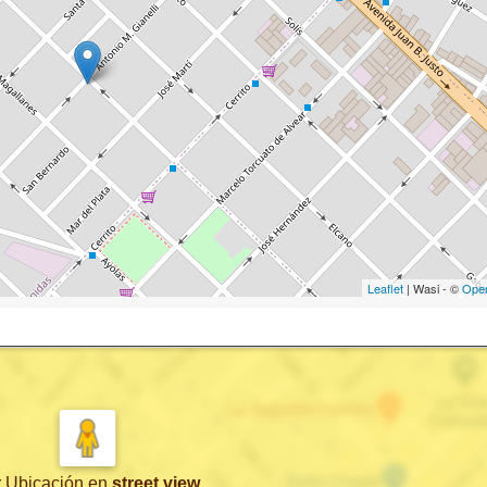
Leaflet
| Wasi - ©
Ope
r Ubicación
en
street view