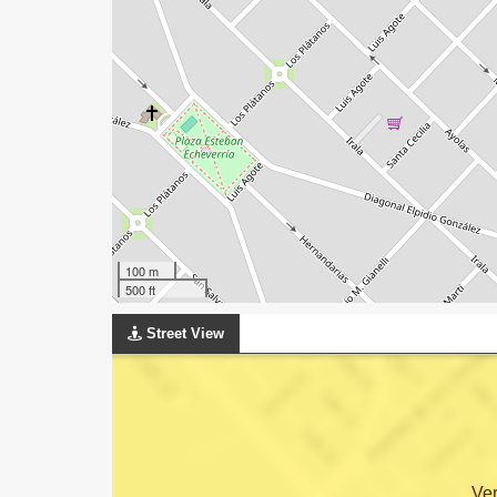
100 m
500 ft
Street View
Ve