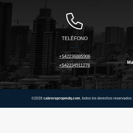
TELÉFONO
+542236885906
Ma
+542234911276
©2026
cabrerapropmdq.com
, todos los derechos reservados.