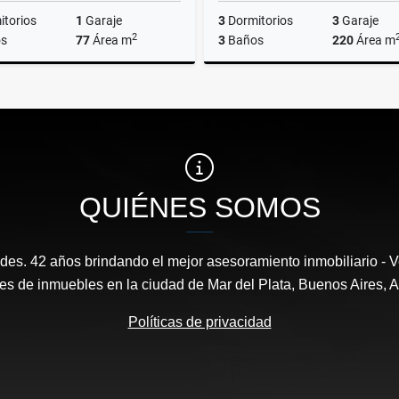
torios
1
Garaje
3
Dormitorios
3
Garaje
2
s
77
Área m
3
Baños
220
Área m
Venta
US$89,000
US$195,000
QUIÉNES SOMOS
es. 42 años brindando el mejor asesoramiento inmobiliario - Ve
es de inmuebles en la ciudad de Mar del Plata, Buenos Aires, A
Políticas de privacidad