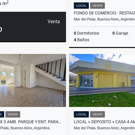
2
a m
LOCAL
VENTA
Mar del Plata, Buenos Aires, Argentin
Venta
0
0
Dormitorios
0
Garaje
4
Baños
US$160,000
X
VENTA
LOCAL
VENTA
DÚPLEX 3 AMB. PARQUE Y ENT. PARA AUTO FINANCIAN - PUNTA MOGOTES
 Plata, Buenos Aires, Argentina
Mar del Plata, Buenos Aires, Argentin