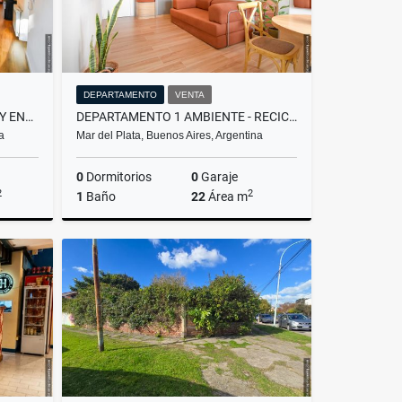
DEPARTAMENTO
VENTA
CASA EN PH 3 AMB. CON PATIO Y ENTRADA P/AUTO - NECOCHEA Y ESPAÑA
DEPARTAMENTO 1 AMBIENTE - RECICLADO Y EQUIPADO - MITRE Y BELGRANO
a
Mar del Plata, Buenos Aires, Argentina
0
Dormitorios
0
Garaje
2
2
1
Baño
22
Área m
Venta
Venta
US$53,500