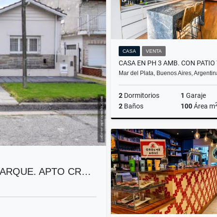
CASA
VENTA
Mar del Plata, Buenos Aires, Argentin
2
Dormitorios
1
Garaje
2
Baños
100
Área m
US$195,000
PARQUE. APTO CR…