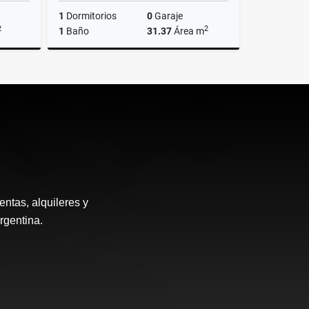
1
Dormitorios
0
Garaje
2
2
1
Baño
31.37
Área m
Venta
Venta
US$72,900
ntas, alquileres y
rgentina.