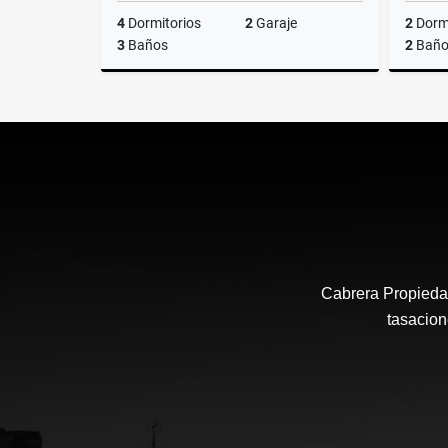
4
Dormitorios
2
Garaje
2
Dormi
3
Baños
2
Baño
Venta
US$110,000
Cabrera Propiedad
tasacion