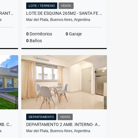
LOTE / TERRENO
VENTA
FONDO DE COMERCIO - RESTAURANTE/HELADERIA - ROCA Y PEÑA
LOTE DE ESQUINA 265M2 - SANTA FE Y LARREA
a
Mar del Plata, Buenos Aires, Argentina
0
Dormitorios
0
Garaje
0
Baños
Venta
Venta
US$130,000
DEPARTAMENTO
VENTA
LOCAL + DEPOSITO + CASA 4 AMB. C/ TERRAZA - AV. J. P. RAMOS Y SICILIA
DEPARTAMENTO 2 AMB. INTERNO- APTO CRÉDITO - GASCÓN Y OLAVARRIA
a
Mar del Plata, Buenos Aires, Argentina