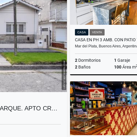
CASA
VENTA
Mar del Plata, Buenos Aires, Argentin
2
Dormitorios
1
Garaje
2
Baños
100
Área m
US$195,000
PARQUE. APTO CR…