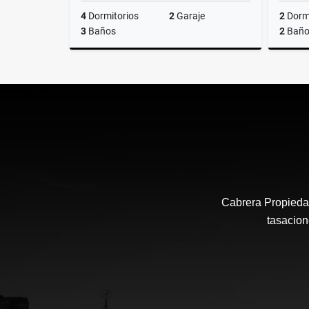
4
Dormitorios
2
Garaje
2
Dormi
3
Baños
2
Baño
Venta
US$110,000
Cabrera Propiedad
tasacion