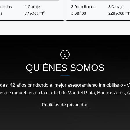
torios
1
Garaje
3
Dormitorios
3
Garaje
2
s
77
Área m
3
Baños
220
Área m
Venta
US$89,000
US$195,000
QUIÉNES SOMOS
es. 42 años brindando el mejor asesoramiento inmobiliario - Ve
es de inmuebles en la ciudad de Mar del Plata, Buenos Aires, A
Políticas de privacidad