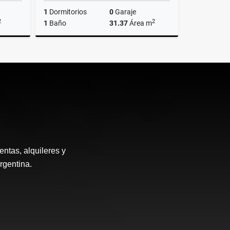
1
Dormitorios
0
Garaje
2
2
1
Baño
31.37
Área m
Venta
Venta
US$72,900
ntas, alquileres y
rgentina.