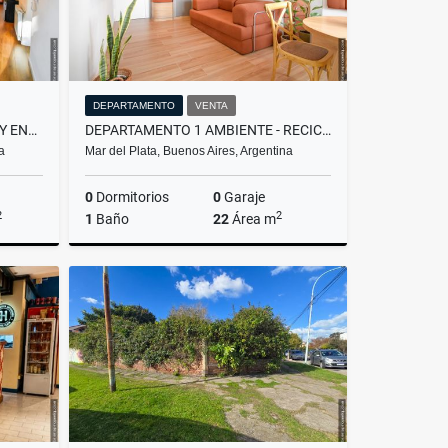
DEPARTAMENTO
VENTA
CASA EN PH 3 AMB. CON PATIO Y ENTRADA P/AUTO - NECOCHEA Y ESPAÑA
DEPARTAMENTO 1 AMBIENTE - RECICLADO Y EQUIPADO - MITRE Y BELGRANO
a
Mar del Plata, Buenos Aires, Argentina
0
Dormitorios
0
Garaje
2
2
1
Baño
22
Área m
Venta
Venta
US$53,500