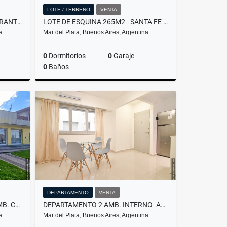
LOTE / TERRENO
VENTA
FONDO DE COMERCIO - RESTAURANTE/HELADERIA - ROCA Y PEÑA
LOTE DE ESQUINA 265M2 - SANTA FE Y LARREA
a
Mar del Plata, Buenos Aires, Argentina
0
Dormitorios
0
Garaje
0
Baños
Venta
Venta
US$130,000
DEPARTAMENTO
VENTA
LOCAL + DEPOSITO + CASA 4 AMB. C/ TERRAZA - AV. J. P. RAMOS Y SICILIA
DEPARTAMENTO 2 AMB. INTERNO- APTO CRÉDITO - GASCÓN Y OLAVARRIA
a
Mar del Plata, Buenos Aires, Argentina