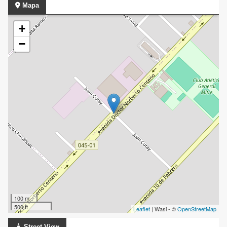
Mapa
+
−
100 m
500 ft
Leaflet
| Wasi - ©
OpenStreetMap
Street View