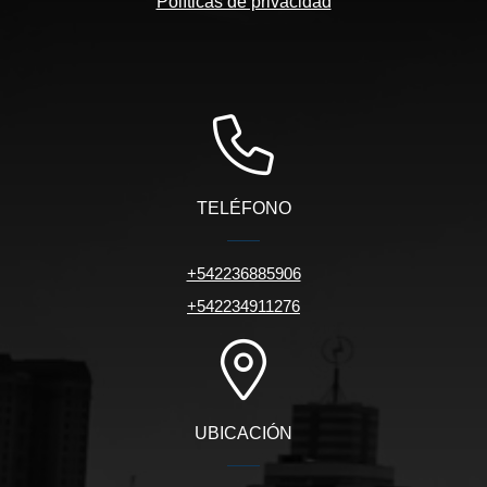
Políticas de privacidad
TELÉFONO
+542236885906
+542234911276
UBICACIÓN