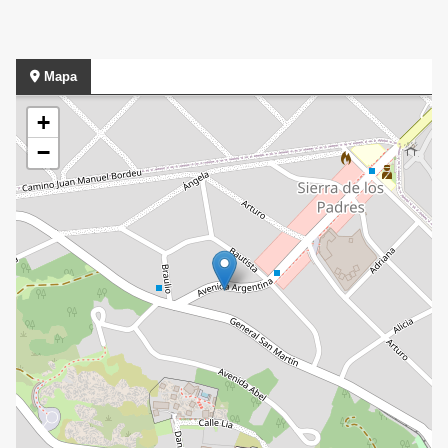
Mapa
+
−