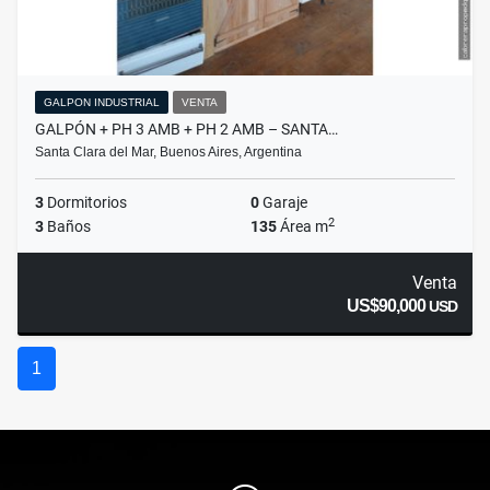
GALPON INDUSTRIAL
VENTA
GALPÓN + PH 3 AMB + PH 2 AMB – SANTA…
Santa Clara del Mar, Buenos Aires, Argentina
3
Dormitorios
0
Garaje
2
3
Baños
135
Área m
Venta
US$90,000
USD
1