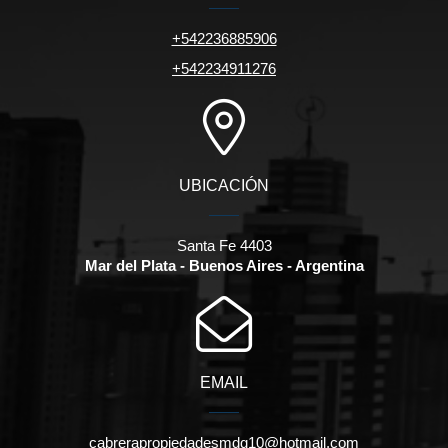
+542236885906
+542234911276
UBICACIÓN
Santa Fe 4403
Mar del Plata - Buenos Aires - Argentina
EMAIL
cabrerapropiedadesmdq10@hotmail.com