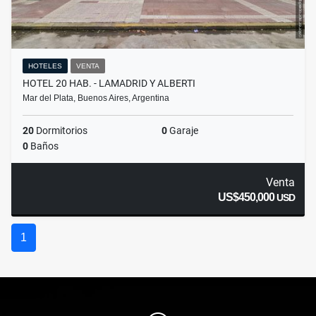
HOTELES
VENTA
HOTEL 20 HAB. - LAMADRID Y ALBERTI
Mar del Plata, Buenos Aires, Argentina
20
Dormitorios
0
Garaje
0
Baños
Venta
US$450,000
USD
1