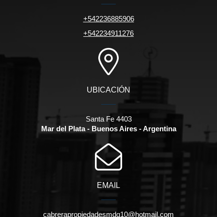
+542236885906
+542234911276
UBICACIÓN
Santa Fe 4403
Mar del Plata - Buenos Aires - Argentina
EMAIL
cabrerapropiedadesmdq10@hotmail.com