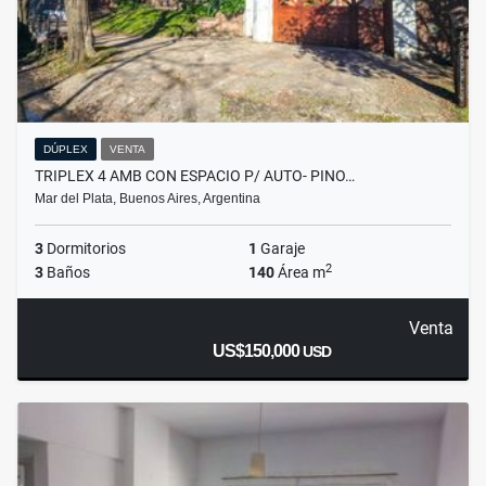
DÚPLEX
VENTA
TRIPLEX 4 AMB CON ESPACIO P/ AUTO- PINO…
Mar del Plata, Buenos Aires, Argentina
3
Dormitorios
1
Garaje
2
3
Baños
140
Área m
Venta
US$150,000
USD