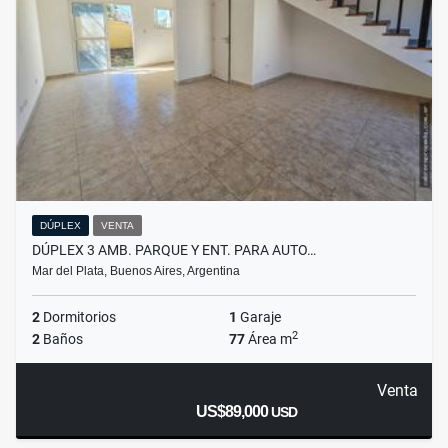
DÚPLEX
VENTA
DÚPLEX 3 AMB. PARQUE Y ENT. PARA AUTO…
Mar del Plata, Buenos Aires, Argentina
2
Dormitorios
1
Garaje
2
2
Baños
77
Área m
Venta
US$89,000
USD