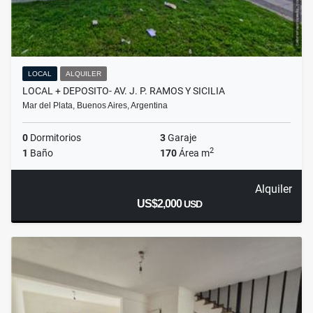
LOCAL
ALQUILER
LOCAL + DEPOSITO- AV. J. P. RAMOS Y SICILIA
Mar del Plata, Buenos Aires, Argentina
0
Dormitorios
3
Garaje
2
1
Baño
170
Área m
Alquiler
US$2,000
USD