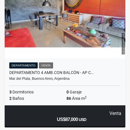
DEPARTAMENTO
VENTA
DEPARTAMENTO 4 AMB.CON BALCÓN - AP C…
Mar del Plata, Buenos Aires, Argentina
3
Dormitorios
0
Garaje
2
2
Baños
86
Área m
Venta
US$87,000
USD