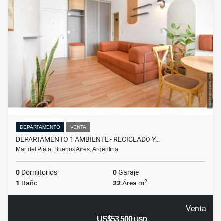
DEPARTAMENTO
VENTA
DEPARTAMENTO 1 AMBIENTE - RECICLADO Y…
Mar del Plata, Buenos Aires, Argentina
0
Dormitorios
0
Garaje
2
1
Baño
22
Área m
Venta
US$53,500
USD