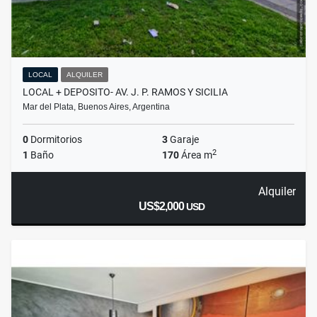
LOCAL
ALQUILER
LOCAL + DEPOSITO- AV. J. P. RAMOS Y SICILIA
Mar del Plata, Buenos Aires, Argentina
0
Dormitorios
3
Garaje
2
1
Baño
170
Área m
Alquiler
US$2,000
USD