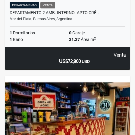
DEPARTAMENTO
VENTA
DEPARTAMENTO 2 AMB. INTERNO- APTO CRÉ…
Mar del Plata, Buenos Aires, Argentina
1
Dormitorios
0
Garaje
2
1
Baño
31.37
Área m
Venta
US$72,900
USD